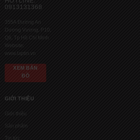
HOTLINE:
0913131368
355A Đường An
Dương Vương, P10,
Q6, Tp Hồ Chí Minh
Website:
www.laptin.vn
XEM BẢN
ĐỒ
GIỚI THIỆU
Giới thiệu
Sản phẩm
Tin tức