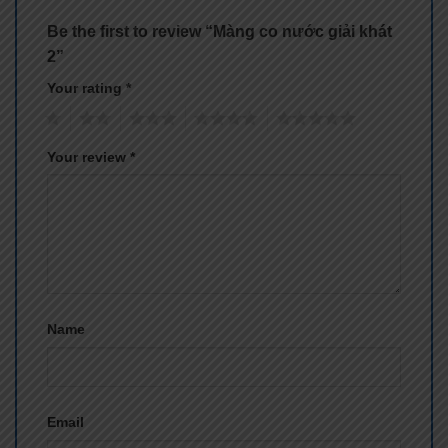
Be the first to review “Màng co nước giải khát
2”
Your rating
*
1
2
3
4
5
Your review
*
Name
Email