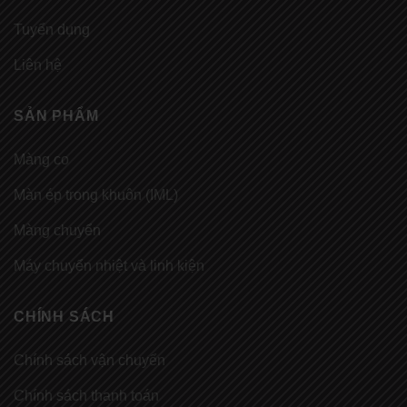
Tuyển dụng
Liên hệ
SẢN PHẨM
Màng co
Màn ép trong khuôn (IML)
Màng chuyển
Máy chuyển nhiệt và linh kiện
CHÍNH SÁCH
Chính sách vận chuyển
Chính sách thanh toán