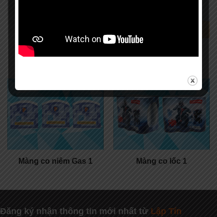
Màng co
Màng co trái dừa
Màng co niêm Gas 1
Màng co lốc 1
Đăng ký nhận thông tin mới nhất từ
Lập Tín