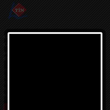
Got Question?
Call us 24/7
HOTLINE:
0913131368
355A Đường An
Dương Vương, P10,
Q6, Tp Hồ Chí Minh
Website:
www.laptin.vn
XEM BẢN