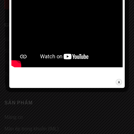
ĐỒ
GIỚI THIỆU
Giới thiệu
Sản phẩm
Tin tức
Tuyển dụng
Liên hệ
SẢN PHẨM
Màng co
Màn ép trong khuôn (IML)