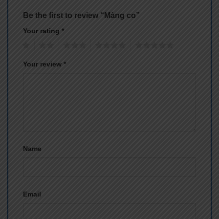
Be the first to review “Màng co”
Your rating
*
1
2
3
4
5
Your review
*
Name
Email