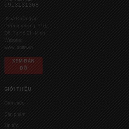
0913131368
355A Đường An
Dương Vương, P10,
Q6, Tp Hồ Chí Minh
Website:
www.laptin.vn
XEM BẢN
ĐỒ
GIỚI THIỆU
Giới thiệu
Sản phẩm
Tin tức