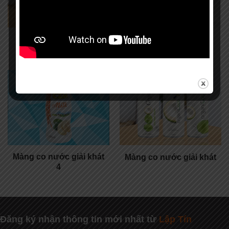
Màng co trái dừa
Màng co 325ml
Màng co nước giải khát
Màng co nước giải khát
4
Đăng ký nhận thông tin mới nhất từ
Lập Tín