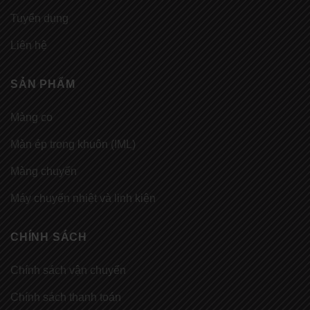
Tuyển dụng
Liên hệ
SẢN PHẨM
Màng co
Màn ép trong khuôn (IML)
Màng chuyển
Máy chuyển nhiệt và linh kiện
CHÍNH SÁCH
Chính sách vận chuyển
Chính sách thanh toán