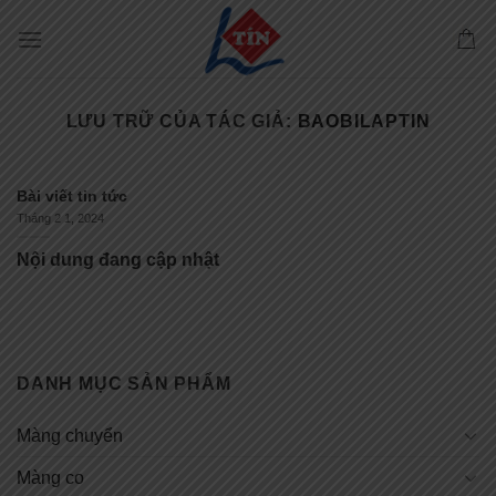
Chuyển
đến
nội
dung
LƯU TRỮ CỦA TÁC GIẢ:
BAOBILAPTIN
Bài viết tin tức
Tháng 2 1, 2024
Nội dung đang cập nhật
DANH MỤC SẢN PHẨM
Màng chuyển
Màng co