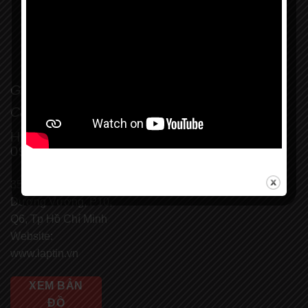
Got Question?
Call us 24/7
HOTLINE:
0913131368
355A Đường An
Dương Vương, P10,
Q6, Tp Hồ Chí Minh
Website:
www.laptin.vn
XEM BẢN
ĐỒ