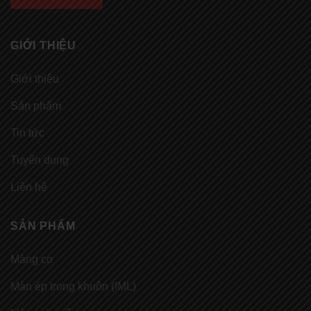
GIỚI THIỆU
Giới thiệu
Sản phẩm
Tin tức
Tuyển dụng
Liên hệ
SẢN PHẨM
Màng co
Màn ép trong khuôn (IML)